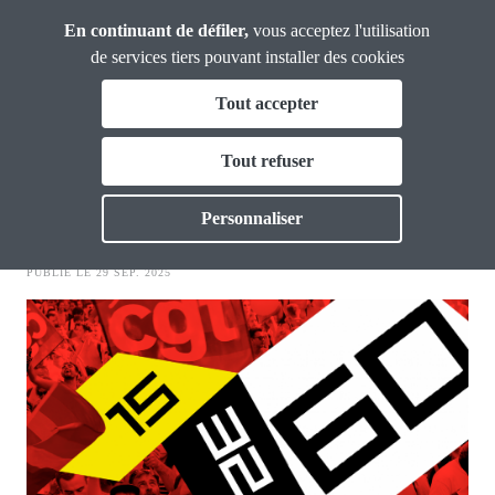
Panneau de gestion des cookies
Aller
En continuant de défiler,
vous acceptez l'utilisation
CGT Gironde
au
de services tiers pouvant installer des cookies
contenu
Fil
Tout accepter
principal
mobilisation
d'Ariane
La CGT Gironde
Tout refuser
Toggle
2 OCTOBRE - Manifestation
Actualités
Personnaliser
Toggle
Formations
Toggle
PUBLIÉ LE 29 SEP. 2025
Image
Vos droits
Toggle
Thématiques
Toggl