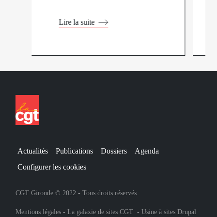
Lire la suite
Actualités
Publications
Dossiers
Agenda
Configurer les cookies
CGT Gironde © 2022 - Tous droits réservés
Mentions légales
-
La galaxie de sites CGT
-
Usine à sites Drupal