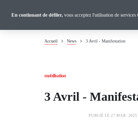
Panneau de gestion des cookies
Aller
au
CGT Gironde
En continuant de défiler,
vous acceptez l'utilisation de services 
contenu
principal
Fil
Accueil
News
3 Avril - Manifestation
d'Ariane
mobilisation
3 Avril - Manifest
PUBLIÉ LE 27 MAR. 2025