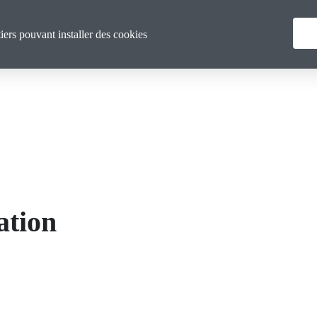
Menu
La CGT Gironde
Actualités
F
tiers pouvant installer des cookies
principal
ation