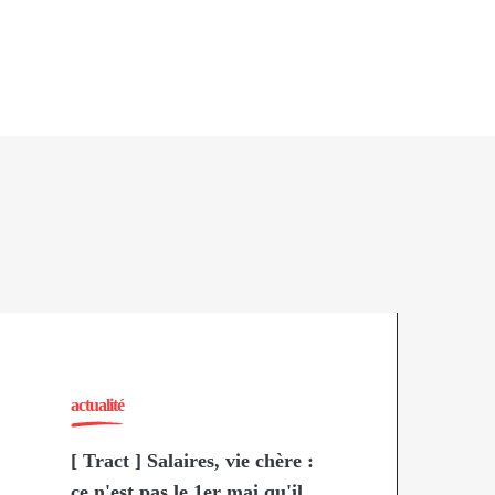
actualité
[ Tract ] Salaires, vie chère :
ce n'est pas le 1er mai qu'il