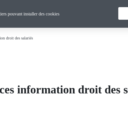
Menu
La CGT Gironde
Actualités
F
tiers pouvant installer des cookies
principal
n droit des salariés
s information droit des s