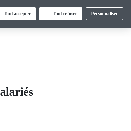
Thématiques
Tout accepter
Tout refuser
Personnaliser
ormations
Vos droits
alariés