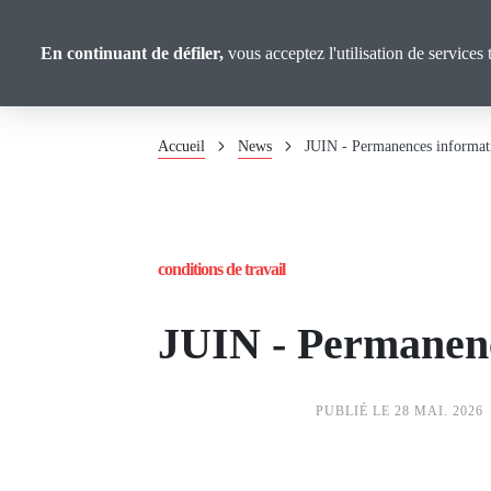
Panneau de gestion des cookies
Aller
au
CGT Gironde
En continuant de défiler,
vous acceptez l'utilisation de services 
contenu
principal
Fil
Accueil
News
JUIN - Permanences informatio
d'Ariane
conditions de travail
JUIN - Permanence
PUBLIÉ LE 28 MAI. 2026