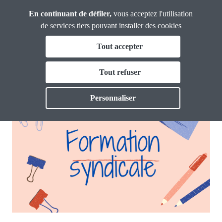
Panneau de gestion des cookies
Aller
En continuant de défiler,
vous acceptez l'utilisation
CGT Gironde
au
de services tiers pouvant installer des cookies
contenu
Fil
Tout accepter
principal
Les formations syndicales
d'Ariane
La CGT Gironde
Tout refuser
Toggle
Actualités
Personnaliser
Toggle
Formations
Toggle
Vos droits
Toggle
Thématiques
Toggl